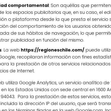
idad comportamental
: Son aquéllas que permiten
e los espacios publicitarios que, en su caso, el ed
ón o plataforma desde la que presta el servicio s
ón del comportamiento de los usuarios obtenida
ada de sus hábitos de navegación, lo que permite 
trar publicidad en función del mismo.
s
: La web
https://regioneschile.com/
puede utiliz
oogle, recopilaran información con fines estadísti
para la prestación de otros servicios relacionados
cios de Internet.
web utiliza Google Analytics, un servicio analítico
io en los Estados Unidos con sede central en 1600
 94043. Para la prestación de estos servicios, esto
incluida la dirección IP del usuario, que será tran
n los términos fijados en la web Google.com. Inc