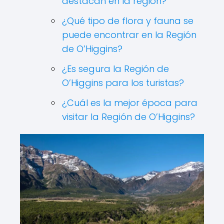
destacan en la región?
¿Qué tipo de flora y fauna se
puede encontrar en la Región
de O’Higgins?
¿Es segura la Región de
O’Higgins para los turistas?
¿Cuál es la mejor época para
visitar la Región de O’Higgins?